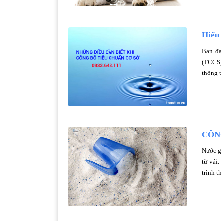
Hiểu 
Bạn đa
(TCCS)
thông t
CÔN
Nước gi
từ vải
trình t