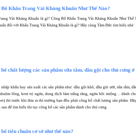
 Bố Khẩu Trang Vải Kháng Khuẩn Như Thế Nào?
rang Vải Kháng Khuẩn là gì? Công Bố Khẩu Trang Vải Kháng Khuẩn Như Thế 
uẩn đối với Khẩu Trang Vải Kháng Khuẩn là gì? Hãy cùng Tâm Đức tìm hiểu nhé
bố chất lượng các sản phẩm sữa tắm, dầu gội cho thú cưng ở
 nhập khẩu hay sản xuất các sản phẩm như: dầu gội khô, dầu gội ướt, sữa tắm, dầ
nhuộm lông, kem trị ngứa, dung dịch làm trắng răng, ngừa hôi miệng… dành ch
et) thì trước khi đưa ra thì trường bạn đều phải công bố chất lượng sản phẩm. Hã
t sau để tìm hiểu thr tục công bố các sản phẩm dành cho thú cưng.
bố tiêu chuẩn cơ sở như thế nào?