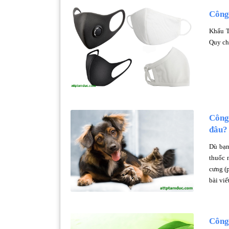
Công
Khẩu T
Quy ch
Công 
đâu?
Dù bạn
thuốc 
cưng (p
bài viế
Công 