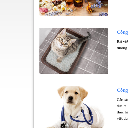
Công 
Bài viế
trường.
Công
Các sả
đưa ra
thực h
viết dư