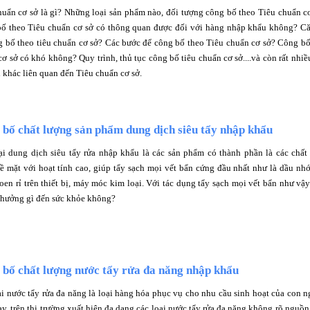
huẩn cơ sở là gì? Những loại sản phẩm nào, đối tượng công bố theo Tiêu chuẩn c
ố theo Tiêu chuẩn cơ sở có thông quan được đối với hàng nhập khẩu không? C
g bố theo tiêu chuẩn cơ sở? Các bước để công bố theo Tiêu chuẩn cơ sở? Công bố
ơ sở có khó không? Quy trình, thủ tục công bố tiêu chuẩn cơ sở....và còn rất nhiề
 khác liên quan đến Tiêu chuẩn cơ sở.
bố chất lượng sản phẩm dung dịch siêu tẩy nhập khẩu
ại dung dịch siêu tẩy rửa nhập khẩu là các sản phẩm có thành phần là các chất
ề mặt với hoạt tính cao, giúp tẩy sạch mọi vết bẩn cứng đầu nhất như là dầu nhớ
oen rỉ trên thiết bị, máy móc kim loại. Với tác dụng tẩy sạch mọi vết bẩn như vậy
 hưởng gì đến sức khỏe không?
 bố chất lượng nước tẩy rửa đa năng nhập khẩu
ại nước tẩy rửa đa năng là loại hàng hóa phục vụ cho nhu cầu sinh hoạt của con n
y, trên thị trường xuất hiện đa dạng các loại nước tẩy rửa đa năng không rõ nguồn