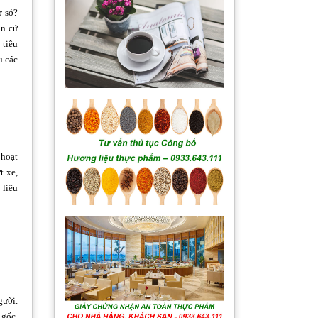
ơ sở?
ăn cứ
 tiêu
u các
 hoạt
t xe,
 liệu
gười.
 gốc,