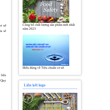
Công bố chất lượng sản phẩm mới nhất
cơ sở
năm 2023
ia sẻ
Hiểu đúng về Tiêu chuẩn cơ sở
 liệu
? Quy
Liên kết logo