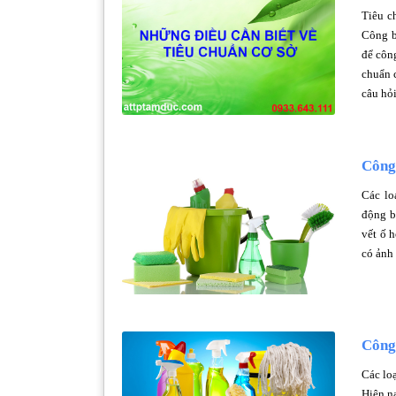
Tiêu c
Công b
để côn
chuẩn c
câu hỏi
Công 
Các lo
động b
vết ố h
có ảnh
Công
Các lo
Hiện na