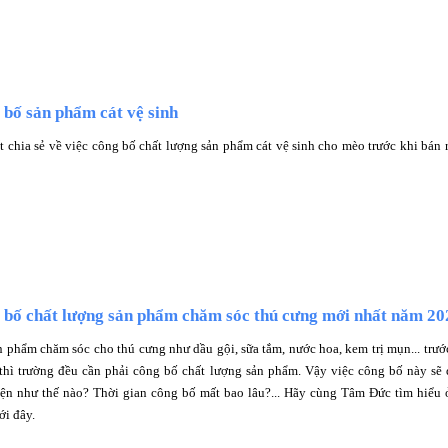
bố sản phẩm cát vệ sinh
t chia sẻ về việc công bố chất lượng sản phẩm cát vệ sinh cho mèo trước khi bán r
 bố chất lượng sản phẩm chăm sóc thú cưng mới nhất năm 20
n phẩm chăm sóc cho thú cưng như dầu gội, sữa tắm, nước hoa, kem trị mụn... trướ
 thì trường đều cần phải công bố chất lượng sản phẩm. Vậy việc công bố này sẽ
iện như thế nào? Thời gian công bố mất bao lâu?... Hãy cùng Tâm Đức tìm hiểu 
ới đây.