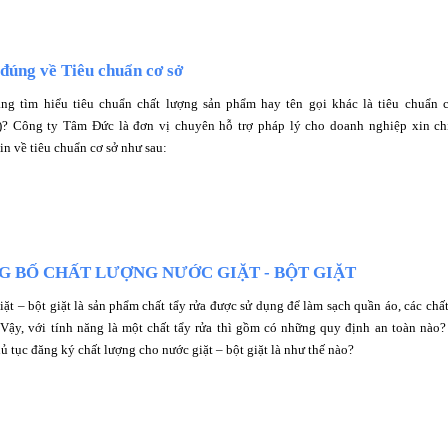
đúng về Tiêu chuẩn cơ sở
ng tìm hiểu tiêu chuẩn chất lượng sản phẩm hay tên gọi khác là tiêu chuẩn 
? Công ty Tâm Đức là đơn vị chuyên hỗ trợ pháp lý cho doanh nghiệp xin ch
in về tiêu chuẩn cơ sở như sau:
G BỐ CHẤT LƯỢNG NƯỚC GIẶT - BỘT GIẶT
ặt – bột giặt là sản phẩm chất tẩy rửa được sử dụng để làm sạch quần áo, các chất
. Vậy, với tính năng là một chất tẩy rửa thì gồm có những quy định an toàn nào
hủ tục đăng ký chất lượng cho nước giặt – bột giặt là như thế nào?