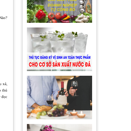
Nào?
u xả,
o thú
y đọc