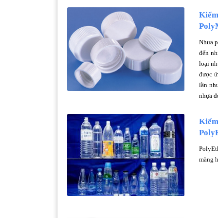
Kiểm 
Poly
Nhựa p
đến nh
loại n
được ứ
lần như
nhựa đ
Kiểm 
Poly
PolyEt
màng h