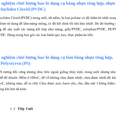
 nghiệm chất lượng bao bì dụng cụ bằng nhựa tổng hợp, nhựa
vinyliden Clorid (PVDC)
yliden Clorid (PVDC) trong suốt, rất mềm, là loại polime có độ thấm bé nhất tron
olime sử dụng để làm màng mỏng, có độ kết dính tốt khi hàn nhiệt. Do đó thường
g để sản xuất các màng kết hợp như màng, giấy/PVDC, xelophan/PVDC, PE/P
DC. Dùng trong bao gói các loại bánh qui, kẹo, thực phẩm ăn liền.
nghiệm chất lượng bao bì dụng cụ làm bằng nhựa tổng hợp,
Polystyren (PS)
S tương đối cứng nhưng dòn, bên ngoài giống thủy tinh, trong suốt nhưng nh
 dễ đổ khuôn. Mềm ở 100oC, dễ vỡ không chịu được nhiệt, chịu được nhiệt độ k
0oC, không màu, dễ in chữ. Chịu được axit, bazơ yếu, cồn, dầu mỡ. Chống thấm
ống khí hơi rất kém.
1
2
Tiếp
Cuối