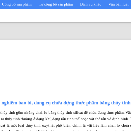
Công bố sản phẩm
Tự công bố sản phẩm
Dịch vụ khác
Văn bản luật
 nghiệm bao bì, dụng cụ chứa đựng thực phẩm bằng thủy tinh
 thủy tinh gồm những chai, lọ bằng thủy tinh silicat để chứa đựng thực phẩm. Vật
 ra thủy tinh thường ở dạng khí, dạng rắn tinh thể hoặc vật thể rắn vô định hình.
icat là một loại thủy tinh oxyt rất phổ biến, chính là vật liệu làm chai, lọ chứa