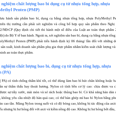
nghiệm chất lượng bao bì dụng cụ từ nhựa tổng hợp, nhựa
Methyl Penten (PMP)
ưu hành sản phẩm bao bì, dụng cụ bằng nhựa tổng hợp, nhựa PolyMethyl Pe
trên thị trường cần phải xét nghiệm và công bố hợp quy sản phẩm theo Nghị
2/NĐ-CP (Quy định chi tiết thi hành một số điều của Luật an toàn thực phẩm
ội) do Bộ Y tế ban hành. Ngoài ra, xét nghiệm sản bao bì, dụng cụ bằng nhựa tổng
olyMethyl Penten (PMP) phải tiến hành định kỳ 06 tháng/ lần đối với những 
 sản xuất, kinh doanh sản phẩm phụ gia thực phẩm nhằm kiểm soát chất lượng v
 sinh an toàn thực phẩm.
nghiệm chất lượng bao bì, dụng cụ từ nhựa tổng hợp, nhựa
n (PA)
( PA) có tính chống thấm khí tốt, có thể dùng làm bao bì hút chân không hoặc b
ản sự thẩm thấu hay thoát hương. Nylon có tính bền cơ lý cao: chịu được va 
được sự trầy xước, mài mòn và xé rách hoặc thủng bao bì. Có khả năng hàn dán 
t, không yêu cầu nhiệt độ hàn quá cao; có thể hàn ghép mí bao bì Nylon bằng p
àn cao tần. Màng Nylon trong suốt và có độ bóng cao, không bị tác động của axit
ếu nhưng bị hư hỏng đối với axit và kiềm nồng độ cao. Không bị hư hỏng bởi dầu,