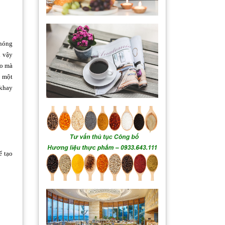
 nóng
ì vậy
ẻo mà
g một
 khay
ể tạo