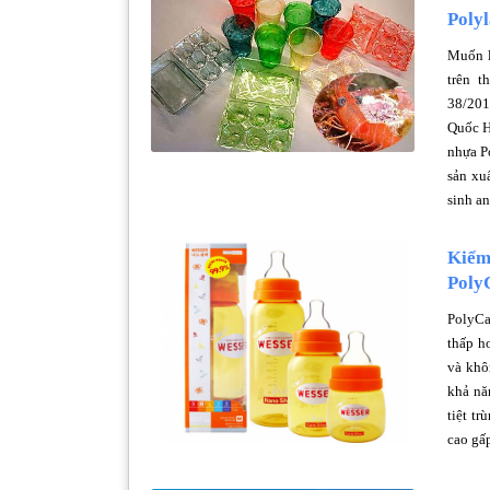
Polyl
Muốn l
trên 
38/201
Quốc H
nhựa P
sản xu
sinh a
Kiểm 
Poly
PolyCa
thấp h
và khô
khả nă
tiệt t
cao gấp