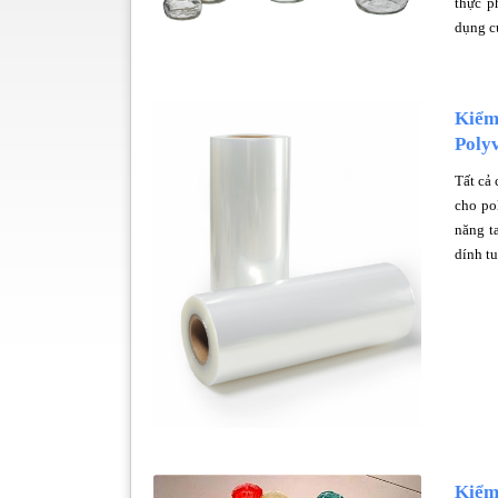
thực p
dụng cụ
Kiểm
Polyv
Tất cả
cho po
năng t
dính tu
Kiểm 