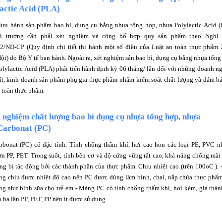
actic Acid (PLA)
ưu hành sản phẩm bao bì, dụng cụ bằng nhựa tổng hợp, nhựa Polylactic Acid 
thị trường cần phải xét nghiệm và công bố hợp quy sản phẩm theo Nghị 
2/NĐ-CP (Quy định chi tiết thi hành một số điều của Luật an toàn thực phẩm
ội) do Bộ Y tế ban hành. Ngoài ra, xét nghiệm sản bao bì, dụng cụ bằng nhựa tổng
olylactic Acid (PLA) phải tiến hành định kỳ 06 tháng/ lần đối với những doanh n
ất, kinh doanh sản phẩm phụ gia thực phẩm nhằm kiểm soát chất lượng và đảm b
n toàn thực phẩm.
nghiệm chất lượng bao bì dụng cụ nhựa tổng hợp, nhựa
Carbonat (PC)
rbonat (PC) có đặc tính: Tính chống thấm khí, hơi cao hon các loại PE, PVC 
ơn PP, PET. Trong suốt, tính bền cơ và độ cứng vững rất cao, khả năng chống mà
ng bị tác động bởi các thành phần của thực phẩm. Chịu nhiệt cao (trên 100oC ). 
ng chịu được nhiệt độ cao nên PC được dùng làm bình, chai, nắp chứa thực phẩ
rùng như bình sữa cho trẻ em - Màng PC có tính chống thấm khí, hơi kém, giá thà
 ba lần PP, PET, PP nên ít được sử dụng.