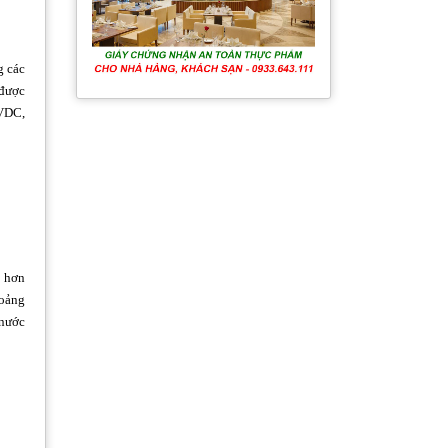
g các
 được
VDC,
ẹ hơn
hoảng
 nước