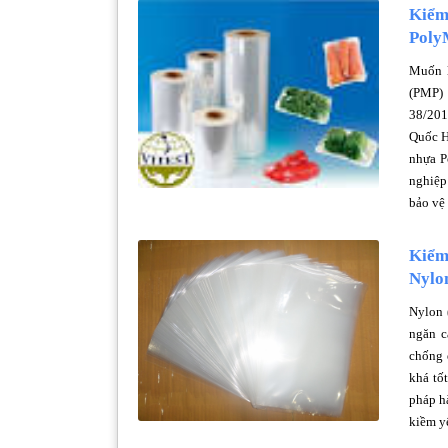
Kiểm 
Poly
Muốn l
(PMP) 
38/201
Quốc H
nhựa P
nghiệp
bảo vệ
Kiểm 
Nylo
Nylon 
ngăn c
chống 
khá tố
pháp h
kiềm y