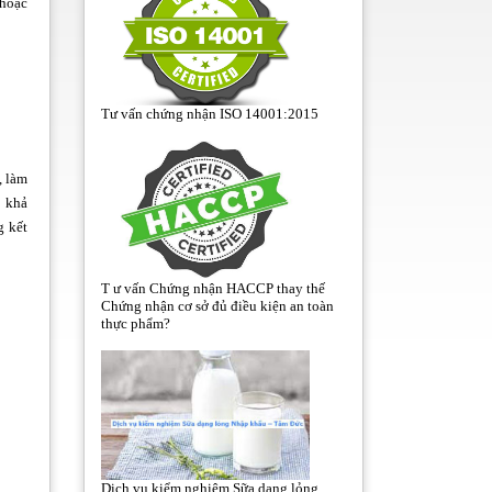
…hoặc
Tư vấn chứng nhận ISO 14001:2015
, làm
à khả
g kết
T ư vấn Chứng nhận HACCP thay thế
Chứng nhận cơ sở đủ điều kiện an toàn
thực phẩm?
Dịch vụ kiểm nghiệm Sữa dạng lỏng