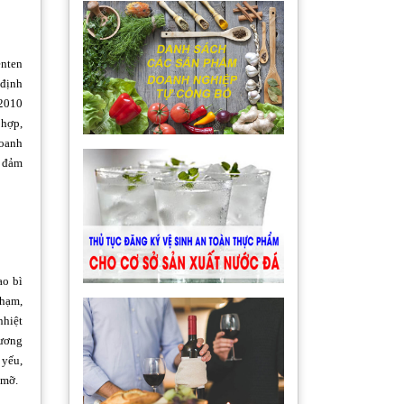
nten
 định
 2010
 hợp,
doanh
à đảm
ao bì
chạm,
nhiệt
hương
 yếu,
 mỡ.