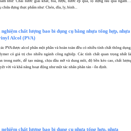
hẩm như: Chai nước giải khát, bia, rượu, nước ép quả, lọ đựng rau quả ngâm
 chứa đựng thực phẩm như: Chén, dĩa, ly, bình...
 nghiệm chất lượng bao bì dụng cụ bằng nhựa tổng hợp, nhựa
inyl Alcol (PVA)
 các PVA được alcol phân một phần và hoàn toàn đều có nhiều tính chất thông dụng
lymer có giá trị cho nhiều ngành công nghiệp. Các tính chất quan trọng nhất l
an trong nước, dễ tạo màng, chịu dầu mỡ và dung môi, độ bền kéo cao, chất lượn
yệt vời và khả năng hoạt động như một tác nhân phân tán - ổn định.
nghiệm chất lượng bao bì dụng cụ nhựa tổng hợp, nhựa