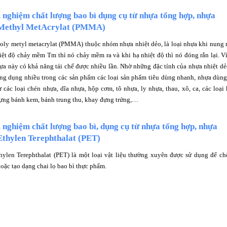
nghiệm chất lượng bao bì dụng cụ từ nhựa tổng hợp, nhựa
Methyl MetAcrylat (PMMA)
oly metyl metacrylat (PMMA) thuộc nhóm nhựa nhiệt dẻo, là loại nhựa khi nung
iệt độ chảy mềm Tm thì nó chảy mềm ra và khi hạ nhiệt độ thì nó đóng rắn lại. V
hựa này có khả năng tái chế được nhiều lần. Nhờ những đặc tính của nhựa nhiệt d
ng dụng nhiều trong các sản phẩm các loại sản phẩm tiêu dùng nhanh, nhựa dùn
 các loại chén nhựa, dĩa nhựa, hộp cơm, tô nhựa, ly nhựa, thau, xô, ca, các loại
ựng bánh kem, bánh trung thu, khay đựng trứng,…
nghiệm chất lượng bao bì, dụng cụ từ nhựa tổng hợp, nhựa
Ethylen Terephthalat (PET)
hylen Terephthalat (PET) là một loại vật liệu thường xuyên được sử dụng để ch
oặc tạo dạng chai lọ bao bì thực phẩm.