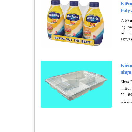
Kiểm
Poly
Polyvin
loại p
sử dụn
PET/PV
Kiểm 
nhựa 
Nhựa P
nhiều,
70 - 8
tốt, ch