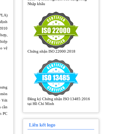
Nhập khẩu
(PLA)
định
 2010
 hợp,
ghiệp
ảo vệ
Chứng nhận ISO 22000:2018
nhưng
i mòn
Đăng ký Chứng nhận ISO 13485:2016
- Với
tại Hồ Chí Minh
m cần
nh PC
Liên kết logo