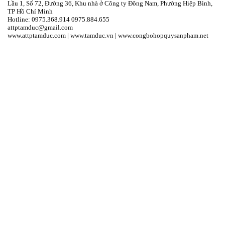
Lầu 1, Số 72, Đường 36, Khu nhà ở Công ty Đông Nam, Phường Hiệp Bình,
TP Hồ Chí Minh
Hotline:
097
5.368.914
0975.884.655
attptamduc@gmail.com
www.attptamduc.com
|
www.tamduc.vn
|
www.congbohopquysanpham.net