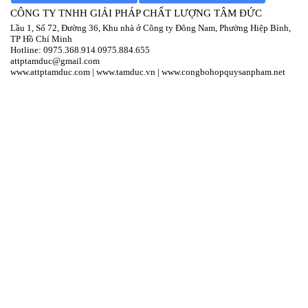
CÔNG TY TNHH GIẢI PHÁP CHẤT LƯỢNG TÂM ĐỨC
Lầu 1, Số 72, Đường 36, Khu nhà ở Công ty Đông Nam, Phường Hiệp Bình,
TP Hồ Chí Minh
Hotline:
097
5.368.914
0975.884.655
attptamduc@gmail.com
www.attptamduc.com
|
www.tamduc.vn
|
www.congbohopquysanpham.net