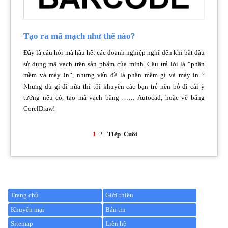
Tạo ra mã mạch như thế nào?
Đây là câu hỏi mà hầu hết các doanh nghiệp nghĩ đến khi bắt đầu
sử dụng mã vạch trên sản phẩm của mình. Câu trả lời là “phần
mềm và máy in”, nhưng vấn đề là phần mềm gì và máy in ?
Nhưng dù gì đi nữa thì tôi khuyên các bạn trẻ nên bỏ đi cái ý
tưởng nếu có, tạo mã vạch bằng …… Autocad, hoặc vẽ bằng
CorelDraw!
1
2
Tiếp
Cuối
Trang chủ
Giới thiệu
Khuyến mại
Bản tin
Sitemap
Liên hệ