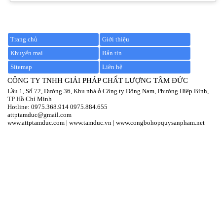
Trang chủ
Giới thiệu
Khuyến mại
Bản tin
Sitemap
Liên hệ
CÔNG TY TNHH GIẢI PHÁP CHẤT LƯỢNG TÂM ĐỨC
Lầu 1, Số 72, Đường 36, Khu nhà ở Công ty Đông Nam, Phường Hiệp Bình,
TP Hồ Chí Minh
Hotline:
097
5.368.914
0975.884.655
attptamduc@gmail.com
www.attptamduc.com
|
www.tamduc.vn
|
www.congbohopquysanpham.net