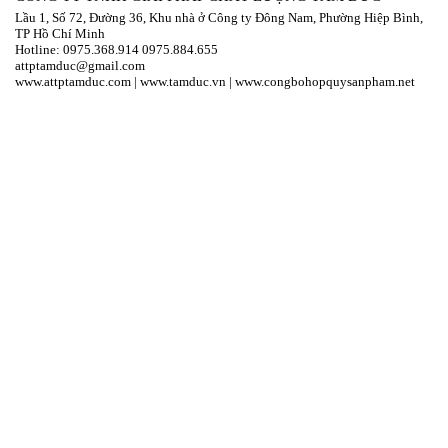
Lầu 1, Số 72, Đường 36, Khu nhà ở Công ty Đông Nam, Phường Hiệp Bình,
TP Hồ Chí Minh
Hotline:
097
5.368.914
0975.884.655
attptamduc@gmail.com
www.attptamduc.com
|
www.tamduc.vn
|
www.congbohopquysanpham.net