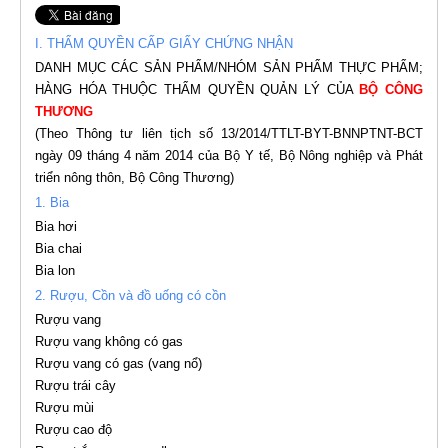
I. THẨM QUYỀN CẤP GIẤY CHỨNG NHẬN
DANH MỤC CÁC SẢN PHẨM/NHÓM SẢN PHẨM THỰC PHẨM;
HÀNG HÓA THUỘC THẨM QUYỀN QUẢN LÝ CỦA
BỘ CÔNG
THƯƠNG
(Theo
Thông tư liên tịch số 13/2014/TTLT-BYT-BNNPTNT-BCT
ngày 09 tháng 4 năm 2014 của Bộ Y tế, Bộ Nông nghiệp và Phát
triển nông thôn, Bộ Công Thương)
1. Bia
Bia hơi
Bia chai
Bia lon
2. Rượu, Cồn và đồ uống có cồn
Rượu vang
Rượu vang không có gas
Rượu vang có gas (vang nổ)
Rượu trái cây
Rượu mùi
Rượu cao độ