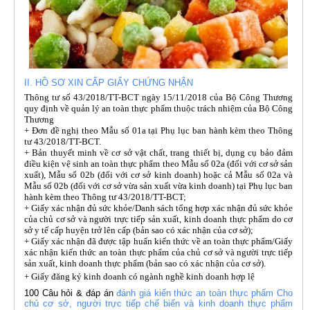
II. HỒ SƠ XIN CẤP GIẤY CHỨNG NHẬN
Thông tư số 43/2018/TT-BCT ngày 15/11/2018 của Bộ Công Thương
quy định về quản lý an toàn thực phẩm thuộc trách nhiệm của Bộ Công
Thương
+ Đơn đề nghị theo Mẫu số 01a tại Phụ lục ban hành kèm theo Thông
tư 43/2018/TT-BCT.
+ Bản thuyết minh về cơ sở vật chất, trang thiết bị, dụng cụ bảo đảm
điều kiện vệ sinh an toàn thực phẩm theo Mẫu số 02a (đối với cơ sở sản
xuất), Mẫu số 02b (đối với cơ sở kinh doanh) hoặc cả Mẫu số 02a và
Mẫu số 02b (đối với cơ sở vừa sản xuất vừa kinh doanh) tại Phụ lục ban
hành kèm theo Thông tư 43/2018/TT-BCT;
+ Giấy xác nhận đủ sức khỏe/Danh sách tổng hợp xác nhận đủ sức khỏe
của chủ cơ sở và người trực tiếp sản xuất, kinh doanh thực phẩm do cơ
sở y tế cấp huyện trở lên cấp (bản sao có xác nhận của cơ sở);
+ Giấy xác nhận đã được tập huấn kiến thức về an toàn thực phẩm/Giấy
xác nhận kiến thức an toàn thực phẩm của chủ cơ sở và người trực tiếp
sản xuất, kinh doanh thực phẩm (bản sao có xác nhận của cơ sở).
+ Giấy đăng ký kinh doanh có ngành nghề kinh doanh hợp lệ
100 Câu hỏi & đáp án
đánh giá kiến thức an toàn thực phẩm Cho
chủ cơ sở, người trực tiếp chế biến và kinh doanh thực phẩm