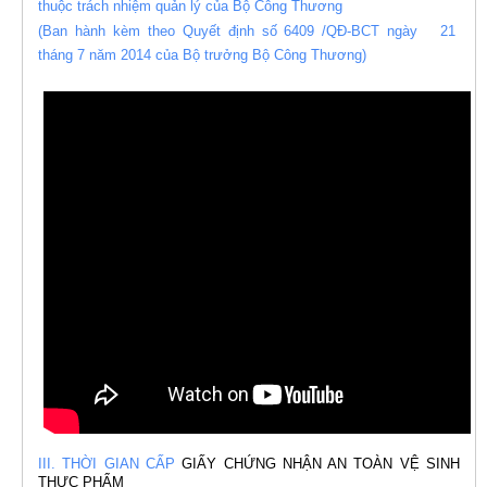
thuộc trách nhiệm quản lý của Bộ Công Thương
(Ban hành kèm theo Quyết định số 6409 /QĐ-BCT ngày 21
tháng 7 năm 2014 của Bộ trưởng Bộ Công Thương)
III. THỜI GIAN CẤP
GIẤY CHỨNG NHẬN AN TOÀN VỆ SINH
THỰC PHẨM