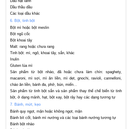
Dầu hạt lanh
Dầu thầu dầu
Các loại dầu khác
6. Bột, tinh bột
Bột mì hoặc bột meslin
Bột ngũ cốc
Bột khoai tây
Malt: rang hoặc chưa rang
Tinh bột: mì, ngô, khoai tây, sắn, khác
Inulin
Gluten lúa mì
Sản phẩm từ bột nhào, đã hoặc chưa làm chín: spaghety,
macaroni, mì sợi, mì ăn liền, mì dẹt, gnochi, ravioli, cannelloni,
cháo ăn liền, bánh đa, phở, bún, miến…
Sản phẩm từ tinh bột sắn và sản phẩm thay thế chế biến từ tinh
bột, ở dạng mảnh, hạt, bột xay, bột rây hay các dạng tương tự
7. Bánh, mứt, kẹo
Bánh quy ngọt, mặn hoặc không ngọt, mặn
Bánh bít cốt, bánh mì nướng và các loại bánh nướng tương tự
Bánh bột nhào