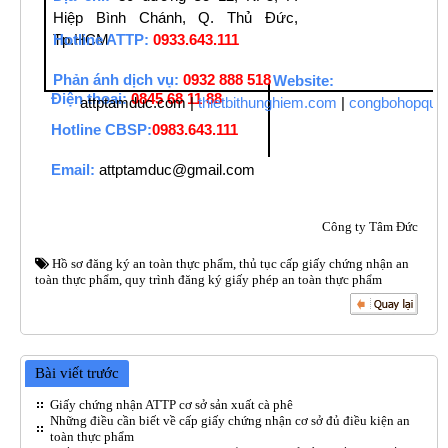
Hiệp Bình Chánh, Q. Thủ Đức,
Hotline ATTP:
0933.643.111
Tp.HCM
Phản ánh dịch vụ:
0932 888 518
Website:
Điện thoại:
0845 68 11 88
attptamduc.com
|
thietbithunghiem.com
|
congbohopquy
Hotline CBSP:
0983.643.111
Email:
attptamduc@gmail.com
Công ty Tâm Đức
Hồ sơ đăng ký an toàn thực phẩm
,
thủ tục cấp giấy chứng nhận an
toàn thực phẩm
,
quy trình đăng ký giấy phép an toàn thực phẩm
Bài viết trước
Giấy chứng nhận ATTP cơ sở sản xuất cà phê
Những điều cần biết về cấp giấy chứng nhận cơ sở đủ điều kiện an
toàn thực phẩm