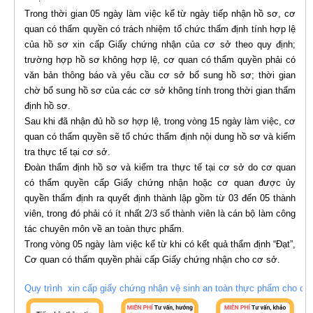
Trong thời gian 05 ngày làm việc kể từ ngày tiếp nhận hồ sơ, cơ
quan có thẩm quyền có trách nhiệm tổ chức thẩm định tính hợp lệ
của hồ sơ xin cấp Giấy chứng nhận của cơ sở theo quy định;
trường hợp hồ sơ không hợp lệ, cơ quan có thẩm quyền phải có
văn bản thông báo và yêu cầu cơ sở bổ sung hồ sơ; thời gian
chờ bổ sung hồ sơ của các cơ sở không tính trong thời gian thẩm
định hồ sơ.
Sau khi đã nhận đủ hồ sơ hợp lệ, trong vòng 15 ngày làm việc, cơ
quan có thẩm quyền sẽ tổ chức thẩm định nội dung hồ sơ và kiểm
tra thực tế tại cơ sở.
Đoàn thẩm định hồ sơ và kiểm tra thực tế tại cơ sở do cơ quan
có thẩm quyền cấp Giấy chứng nhận hoặc cơ quan được ủy
quyền thẩm định ra quyết định thành lập gồm từ 03 đến 05 thành
viên, trong đó phải có ít nhất 2/3 số thành viên là cán bộ làm công
tác chuyên môn về an toàn thực phẩm.
Trong vòng 05 ngày làm việc kể từ khi có kết quả thẩm định “Đạt”,
Cơ quan có thẩm quyền phải cấp Giấy chứng nhận cho cơ sở.
Quy trình xin cấp giấy chứng nhận vệ sinh an toàn thực phẩm cho cơ