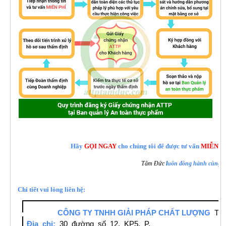
Hãy
GỌI NGAY
cho chúng tôi để được tư vấn
MIỄN PH
Tâm Đức
l
uôn đồng hành cùng a
Chi tiết vui lòng liên hệ:
CÔNG TY TNHH GIẢI PHÁP CHẤT LƯỢNG
TÂ
Địa chỉ:
30 đường số 12, KP5, P.