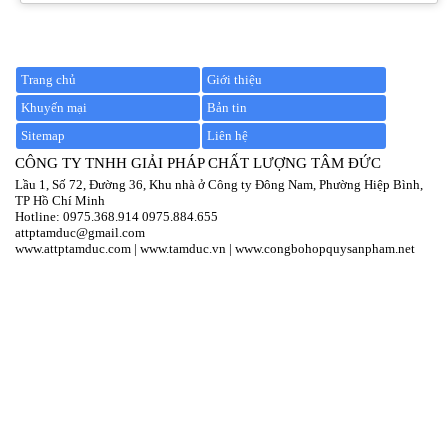
Trang chủ
Giới thiệu
Khuyến mại
Bản tin
Sitemap
Liên hệ
CÔNG TY TNHH GIẢI PHÁP CHẤT LƯỢNG TÂM ĐỨC
Lầu 1, Số 72, Đường 36, Khu nhà ở Công ty Đông Nam, Phường Hiệp Bình,
TP Hồ Chí Minh
Hotline:
097
5.368.914
0975.884.655
attptamduc@gmail.com
www.attptamduc.com
|
www.tamduc.vn
|
www.congbohopquysanpham.net