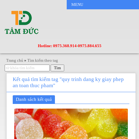
MENU
Hotline: 0975.368.914
-
0975.884.655
Trang chủ
»
Tìm kiếm theo tag
Kết quả tìm kiếm tag "quy trinh dang ky giay phep
an toan thuc pham"
Danh sách kết quả