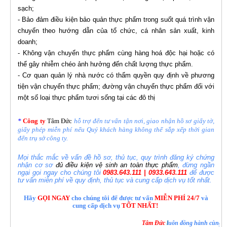
sạch;
- Bảo đảm điều kiện bảo quản thực phẩm trong suốt quá trình vận
chuyển theo hướng dẫn của tổ chức, cá nhân sản xuất, kinh
doanh;
- Không vận chuyển thực phẩm cùng hàng hoá độc hại hoặc có
thể gây nhiễm chéo ảnh hưởng đến chất lượng thực phẩm.
- Cơ quan quản lý nhà nước có thẩm quyền quy định về phương
tiện vận chuyển thực phẩm; đường vận chuyển thực phẩm đối với
một số loại thực phẩm tươi sống tại các đô thị
*
Công ty
Tâm Đức
hỗ trợ đến tư vấn tận nơi, giao nhận hồ sơ giấy tờ,
giấy phép miễn phí nếu Quý khách hàng không thể sắp xếp thời gian
đến trụ sở công ty.
Mọi thắc mắc về vấn đề hồ sơ, thủ tục, quy trình đăng ký chứng
nhận cơ sơ
đủ điều kiện vệ sinh an toàn thực phẩm
, đừng ngần
ngại gọi ngay cho chúng tôi
0983.643.111 | 0933.643.111
để được
tư vấn miễn phí về quy định, thủ tục và cung cấp dịch vụ tốt nhất.
Hãy
GỌI NGAY
cho chúng tôi để được tư vấn
MIỄN PHÍ 24/7
và
cung cấp dịch vụ
TỐT NHẤT!
Tâm Đức
l
uôn đồng hành cùng a