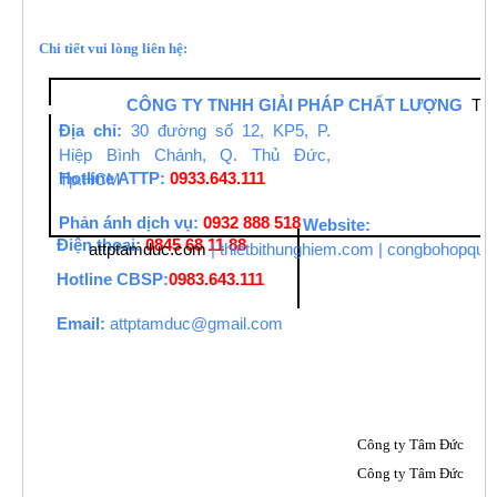
Chi tiết vui lòng liên hệ:
CÔNG TY TNHH GIẢI PHÁP CHẤT LƯỢNG
TÂ
Địa chỉ:
30 đường số 12, KP5, P.
Hiệp Bình Chánh, Q. Thủ Đức,
Hotline ATTP:
0933.643.111
Tp.HCM
Phản ánh dịch vụ:
0932 888 518
Website:
Điện thoại:
0845 68 11 88
attptamduc.com
|
thietbithunghiem.com
|
congbohopquy
Hotline CBSP:
0983.643.111
Email:
attptamduc@gmail.com
Công ty Tâm Đức
Công ty Tâm Đức