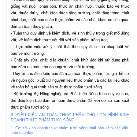
giống vật nuôi; phân bón, thức ăn chăn nuôi, thuốc bảo vệ thực
vật, thuốc thú y, chất kích thích tăng trưởng, chất tăng trọng, chất
phát dục, chất bảo quản thực phẩm và các chất khác có liên quan
đến an toàn thực phẩm;
- Tuân thủ quy định về kiểm dịch, vệ sinh thú y trong giết mổ động
vật; về kiểm dịch thực vật đối với sản phẩm trồng trọt;
- Thực hiện việc xử lý chất thải theo quy định của pháp luật về
bảo vệ môi trường;
- Chất tẩy rửa, chất diệt khuẩn, chất khử độc khi sử dụng phải
bảo đảm an toàn cho con người và môi trường;
- Duy trì các điều kiện bảo đảm an toàn thực phẩm, lưu giữ hồ sơ
về nguồn gốc, xuất xứ nguyên liệu thực phẩm và các tài liệu khác
về toàn bộ quá trình sản xuất thực phẩm tươi sống.
- Bộ trưởng Bộ Nông nghiệp và Phát triển Nông thôn quy định cụ
thể điều kiện bảo đảm an toàn thực phẩm đối với cơ sở sản xuất
thực phẩm tươi sống.
II. ĐIỀU KIỆN AN TOÀN THỰC PHẨM CHO LOẠI HÌNH KINH
DOANH THỰC PHẨM TƯƠI SỐNG:
1. Cơ sở kinh doanh thực phẩm tươi sống phải bảo đảm các điều
kiện sau đây: