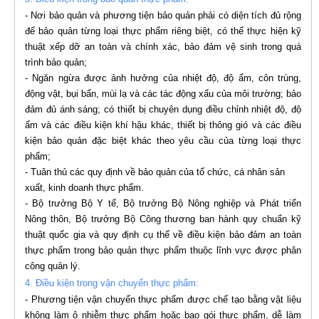
- Nơi bảo quản và phương tiện bảo quản phải có diện tích đủ rộng
để bảo quản từng loại thực phẩm riêng biệt, có thể thực hiện kỹ
thuật xếp dỡ an toàn và chính xác, bảo đảm vệ sinh trong quá
trình bảo quản;
- Ngăn ngừa được ảnh hưởng của nhiệt độ, độ ẩm, côn trùng,
động vật, bụi bẩn, mùi lạ và các tác động xấu của môi trường; bảo
đảm đủ ánh sáng; có thiết bị chuyên dụng điều chỉnh nhiệt độ, độ
ẩm và các điều kiện khí hậu khác, thiết bị thông gió và các điều
kiện bảo quản đặc biệt khác theo yêu cầu của từng loại thực
phẩm;
- Tuân thủ các quy định về bảo quản của tổ chức, cá nhân sản
xuất, kinh doanh thực phẩm.
- Bộ trưởng Bộ Y tế, Bộ trưởng Bộ Nông nghiệp và Phát triển
Nông thôn, Bộ trưởng Bộ Công thương ban hành quy chuẩn kỹ
thuật quốc gia và quy định cụ thể về điều kiện bảo đảm an toàn
thực phẩm trong bảo quản thực phẩm thuộc lĩnh vực được phân
công quản lý.
4. Điều kiện trong vận chuyển thực phẩm:
- Phương tiện vận chuyển thực phẩm được chế tạo bằng vật liệu
không làm ô nhiễm thực phẩm hoặc bao gói thực phẩm, dễ làm