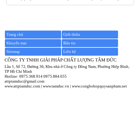
Trang chủ
Giới thiệu
Khuyến mại
Bản tin
Sitemap
Liên hệ
CÔNG TY TNHH GIẢI PHÁP CHẤT LƯỢNG TÂM ĐỨC
Lầu 1, Số 72, Đường 36, Khu nhà ở Công ty Đông Nam, Phường Hiệp Bình,
TP Hồ Chí Minh
Hotline:
097
5.368.914
0975.884.655
attptamduc@gmail.com
www.attptamduc.com
|
www.tamduc.vn
|
www.congbohopquysanpham.net